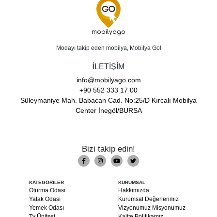
mobilyago
Modayı takip eden mobilya, Mobilya Go!
İLETİŞİM
info@mobilyago.com
+90 552 333 17 00
Süleymaniye Mah. Babacan Cad. No:25/D Kırcalı Mobilya
Center İnegöl/BURSA
Bizi takip edin!
KATEGORİLER
KURUMSAL
Oturma Odası
Hakkımızda
Yatak Odası
Kurumsal Değerlerimiz
Yemek Odası
Vizyonumuz Misyonumuz
Tv Ünitesi
Kalite Politikamız