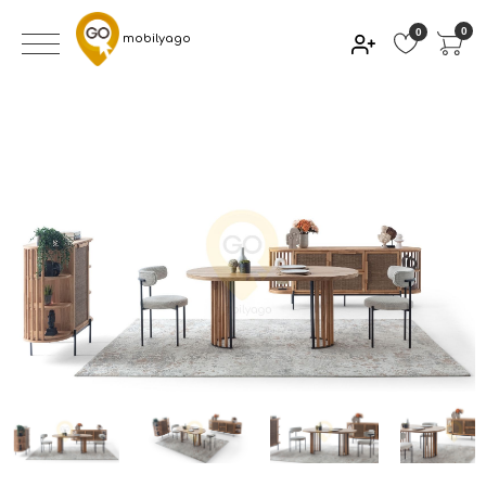
0
0
mobilyago