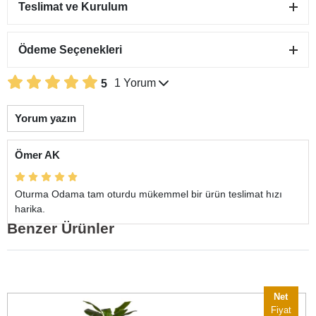
Teslimat ve Kurulum
Pal Hasırlı Konsol
51.850,00 ₺
Ödeme Seçenekleri
44.850,00 ₺
-
+
1 Yorum
5
Sepete Ekle
Yorum yazın
Pal Metal Sandalye
5.900,00 ₺
Ömer AK
4.900,00 ₺
-
+
Sepete Ekle
Oturma Odama tam oturdu mükemmel bir ürün teslimat hızı
harika.
Benzer Ürünler
Net
Fiyat