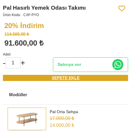
Pal Hasırlı Yemek Odası Takımı
Ürün Kodu:
CAF-PYO
20% İndirim
114.500,00 ₺
91.600,00 ₺
Adet:
-
+
Satıcıya sor
SEPETE EKLE
Modüller
Pal Orta Sehpa
17.000,00 ₺
14.000,00 ₺