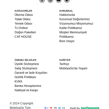
KATEGORİLER
KURUMSAL
Oturma Odası
Hakkımızda
Yatak Odası
Kurumsal Değerlerimiz
Yemek Odası
Vizyonumuz Misyonumuz
Tv Ünitesi
Kalite Politikamız
Düğün Paketleri
Müşteri Memnuniyeti
CAF HOUSE
Politikamız
Bize Ulaşın
ÖNEMLİ BİLGİLER
KARİYER
Üyelik Sözleşmesi
Tarihçe
Satış Sözleşmesi
MobilyaGo'da Yaşam
Garanti ve İade Koşulları
Gizlilik Politikası
KVKK
Banka Hesaplarımız
Nakliyat ve Kargo
© 2024 Copyright
MobilyaGo Tüm
built by