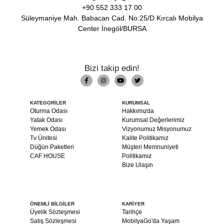
+90 552 333 17 00
Süleymaniye Mah. Babacan Cad. No:25/D Kırcalı Mobilya
Center İnegöl/BURSA
Bizi takip edin!
KATEGORİLER
KURUMSAL
Oturma Odası
Hakkımızda
Yatak Odası
Kurumsal Değerlerimiz
Yemek Odası
Vizyonumuz Misyonumuz
Tv Ünitesi
Kalite Politikamız
Düğün Paketleri
Müşteri Memnuniyeti
CAF HOUSE
Politikamız
Bize Ulaşın
ÖNEMLİ BİLGİLER
KARİYER
Üyelik Sözleşmesi
Tarihçe
Satış Sözleşmesi
MobilyaGo'da Yaşam