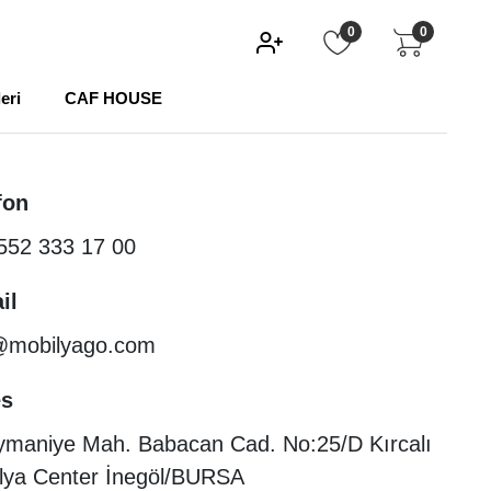
0
0
eri
CAF HOUSE
fon
552 333 17 00
il
@mobilyago.com
es
ymaniye Mah. Babacan Cad. No:25/D Kırcalı
lya Center İnegöl/BURSA