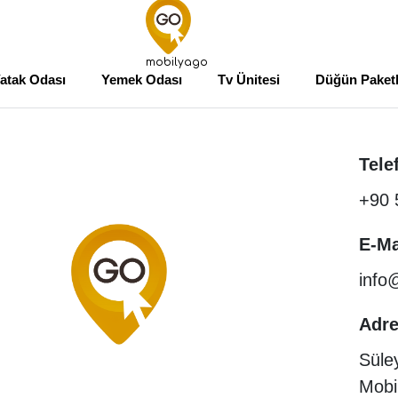
mobilyago
atak Odası
Yemek Odası
Tv Ünitesi
Düğün Paketl
Tele
+90 
E-Ma
info
Adr
Süle
Mobi