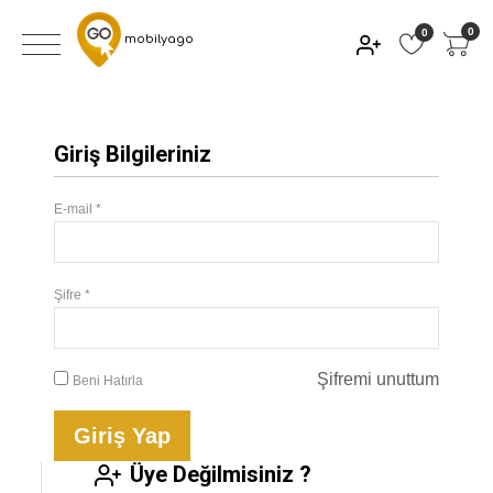
0
0
mobilyago
Giriş Bilgileriniz
E-mail *
Şifre *
Şifremi unuttum
Beni Hatırla
Giriş Yap
Üye Değilmisiniz ?