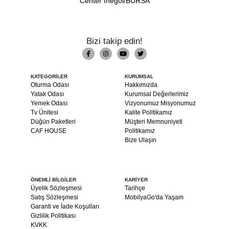
Center İnegöl/BURSA
Bizi takip edin!
KATEGORİLER
KURUMSAL
Oturma Odası
Hakkımızda
Yatak Odası
Kurumsal Değerlerimiz
Yemek Odası
Vizyonumuz Misyonumuz
Tv Ünitesi
Kalite Politikamız
Düğün Paketleri
Müşteri Memnuniyeti
CAF HOUSE
Politikamız
Bize Ulaşın
ÖNEMLİ BİLGİLER
KARİYER
Üyelik Sözleşmesi
Tarihçe
Satış Sözleşmesi
MobilyaGo'da Yaşam
Garanti ve İade Koşulları
Gizlilik Politikası
KVKK