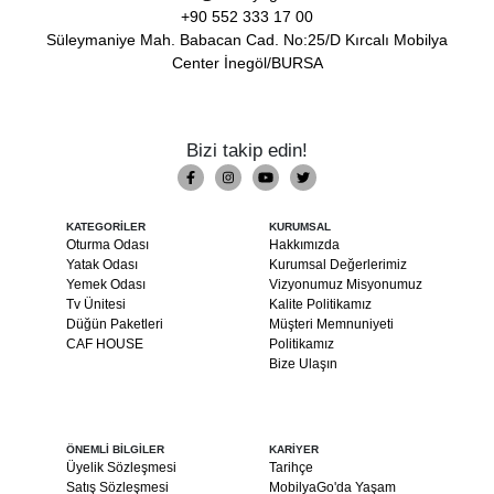
+90 552 333 17 00
Süleymaniye Mah. Babacan Cad. No:25/D Kırcalı Mobilya
Center İnegöl/BURSA
Bizi takip edin!
KATEGORİLER
KURUMSAL
Oturma Odası
Hakkımızda
Yatak Odası
Kurumsal Değerlerimiz
Yemek Odası
Vizyonumuz Misyonumuz
Tv Ünitesi
Kalite Politikamız
Düğün Paketleri
Müşteri Memnuniyeti
CAF HOUSE
Politikamız
Bize Ulaşın
ÖNEMLİ BİLGİLER
KARİYER
Üyelik Sözleşmesi
Tarihçe
Satış Sözleşmesi
MobilyaGo'da Yaşam