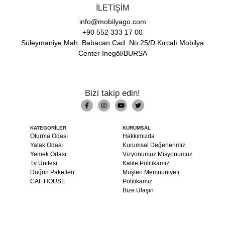
İLETİŞİM
info@mobilyago.com
+90 552 333 17 00
Süleymaniye Mah. Babacan Cad. No:25/D Kırcalı Mobilya
Center İnegöl/BURSA
Bizi takip edin!
KATEGORİLER
KURUMSAL
Oturma Odası
Hakkımızda
Yatak Odası
Kurumsal Değerlerimiz
Yemek Odası
Vizyonumuz Misyonumuz
Tv Ünitesi
Kalite Politikamız
Düğün Paketleri
Müşteri Memnuniyeti
CAF HOUSE
Politikamız
Bize Ulaşın