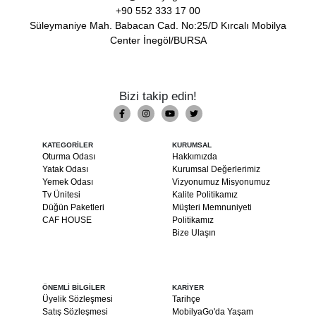
+90 552 333 17 00
Süleymaniye Mah. Babacan Cad. No:25/D Kırcalı Mobilya
Center İnegöl/BURSA
Bizi takip edin!
KATEGORİLER
KURUMSAL
Oturma Odası
Hakkımızda
Yatak Odası
Kurumsal Değerlerimiz
Yemek Odası
Vizyonumuz Misyonumuz
Tv Ünitesi
Kalite Politikamız
Düğün Paketleri
Müşteri Memnuniyeti
CAF HOUSE
Politikamız
Bize Ulaşın
ÖNEMLİ BİLGİLER
KARİYER
Üyelik Sözleşmesi
Tarihçe
Satış Sözleşmesi
MobilyaGo'da Yaşam