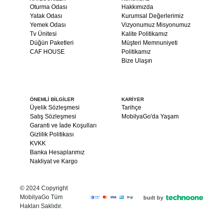
Oturma Odası
Hakkımızda
Yatak Odası
Kurumsal Değerlerimiz
Yemek Odası
Vizyonumuz Misyonumuz
Tv Ünitesi
Kalite Politikamız
Düğün Paketleri
Müşteri Memnuniyeti
CAF HOUSE
Politikamız
Bize Ulaşın
ÖNEMLİ BİLGİLER
KARİYER
Üyelik Sözleşmesi
Tarihçe
Satış Sözleşmesi
MobilyaGo'da Yaşam
Garanti ve İade Koşulları
Gizlilik Politikası
KVKK
Banka Hesaplarımız
Nakliyat ve Kargo
© 2024 Copyright
MobilyaGo Tüm
built by
Hakları Saklıdır.