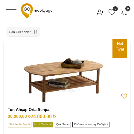
0
0
mobilyago
Son Eklenenler
Net
Fiyat
Ton Ahşap Orta Sehpa
24.000,00 ₺
30.000,00 ₺
Stoklar ile Sınırlı
Hızlı Teslimat
Çok Satan
Mağazada Kumaş Değişimi