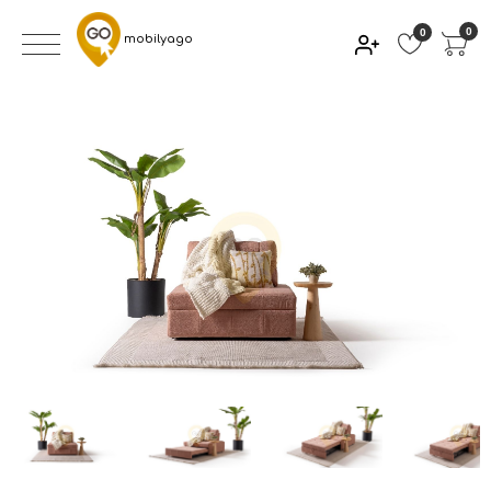
0
0
mobilyago