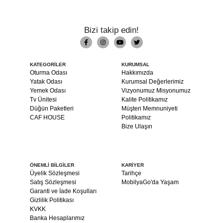
Bizi takip edin!
KATEGORİLER
KURUMSAL
Oturma Odası
Hakkımızda
Yatak Odası
Kurumsal Değerlerimiz
Yemek Odası
Vizyonumuz Misyonumuz
Tv Ünitesi
Kalite Politikamız
Düğün Paketleri
Müşteri Memnuniyeti
CAF HOUSE
Politikamız
Bize Ulaşın
ÖNEMLİ BİLGİLER
KARİYER
Üyelik Sözleşmesi
Tarihçe
Satış Sözleşmesi
MobilyaGo'da Yaşam
Garanti ve İade Koşulları
Gizlilik Politikası
KVKK
Banka Hesaplarımız