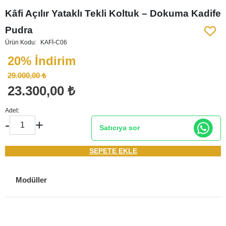
Kâfi Açılır Yataklı Tekli Koltuk – Dokuma Kadife
Pudra
Ürün Kodu:
KAFİ-C06
20% İndirim
29.000,00 ₺
23.300,00 ₺
Adet:
-
+
Satıcıya sor
SEPETE EKLE
Modüller