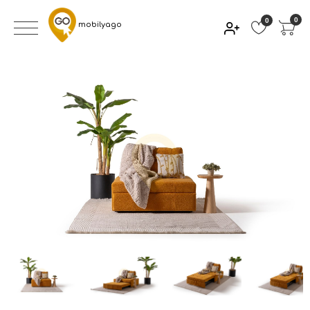
0
0
mobilyago