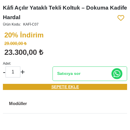
Kâfi Açılır Yataklı Tekli Koltuk – Dokuma Kadife
Hardal
Ürün Kodu:
KAFİ-C07
20% İndirim
29.000,00 ₺
23.300,00 ₺
Adet:
-
+
Satıcıya sor
SEPETE EKLE
Modüller