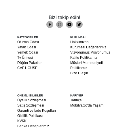
Bizi takip edin!
KATEGORİLER
KURUMSAL
Oturma Odası
Hakkımızda
Yatak Odası
Kurumsal Değerlerimiz
Yemek Odası
Vizyonumuz Misyonumuz
Tv Ünitesi
Kalite Politikamız
Düğün Paketleri
Müşteri Memnuniyeti
CAF HOUSE
Politikamız
Bize Ulaşın
ÖNEMLİ BİLGİLER
KARİYER
Üyelik Sözleşmesi
Tarihçe
Satış Sözleşmesi
MobilyaGo'da Yaşam
Garanti ve İade Koşulları
Gizlilik Politikası
KVKK
Banka Hesaplarımız