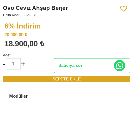
Ovo Ceviz Ahşap Berjer
Ürün Kodu:
OV-CB1
6% İndirim
20.000,00 ₺
18.900,00 ₺
Adet:
-
+
Satıcıya sor
SEPETE EKLE
Modüller