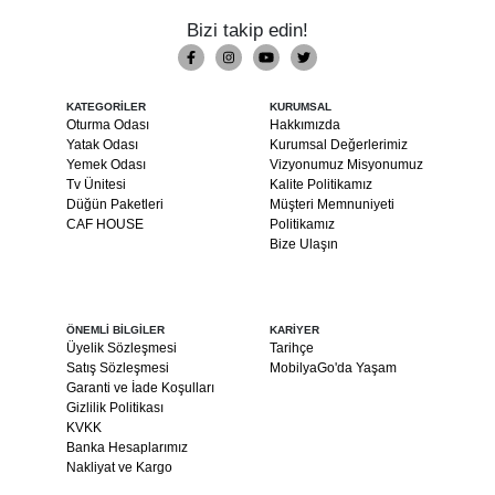
Bizi takip edin!
KATEGORİLER
KURUMSAL
Oturma Odası
Hakkımızda
Yatak Odası
Kurumsal Değerlerimiz
Yemek Odası
Vizyonumuz Misyonumuz
Tv Ünitesi
Kalite Politikamız
Düğün Paketleri
Müşteri Memnuniyeti
CAF HOUSE
Politikamız
Bize Ulaşın
ÖNEMLİ BİLGİLER
KARİYER
Üyelik Sözleşmesi
Tarihçe
Satış Sözleşmesi
MobilyaGo'da Yaşam
Garanti ve İade Koşulları
Gizlilik Politikası
KVKK
Banka Hesaplarımız
Nakliyat ve Kargo