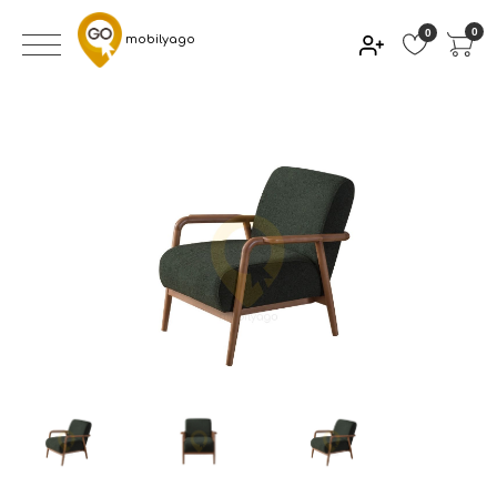
0
0
mobilyago