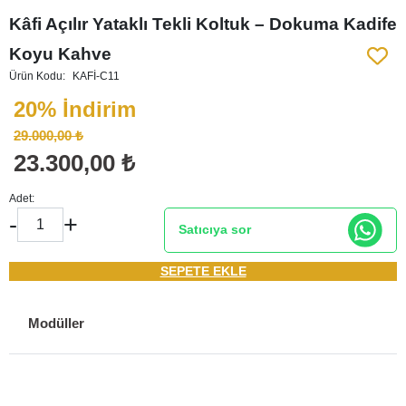
Kâfi Açılır Yataklı Tekli Koltuk – Dokuma Kadife
Koyu Kahve
Ürün Kodu:
KAFİ-C11
20% İndirim
29.000,00 ₺
23.300,00 ₺
Adet:
-
+
Satıcıya sor
SEPETE EKLE
Modüller