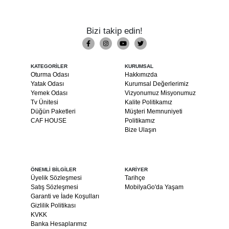
Bizi takip edin!
KATEGORİLER
KURUMSAL
Oturma Odası
Hakkımızda
Yatak Odası
Kurumsal Değerlerimiz
Yemek Odası
Vizyonumuz Misyonumuz
Tv Ünitesi
Kalite Politikamız
Düğün Paketleri
Müşteri Memnuniyeti
CAF HOUSE
Politikamız
Bize Ulaşın
ÖNEMLİ BİLGİLER
KARİYER
Üyelik Sözleşmesi
Tarihçe
Satış Sözleşmesi
MobilyaGo'da Yaşam
Garanti ve İade Koşulları
Gizlilik Politikası
KVKK
Banka Hesaplarımız