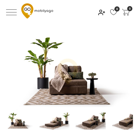
0
0
mobilyago