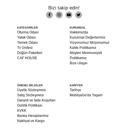
Bizi takip edin!
KATEGORİLER
KURUMSAL
Oturma Odası
Hakkımızda
Yatak Odası
Kurumsal Değerlerimiz
Yemek Odası
Vizyonumuz Misyonumuz
Tv Ünitesi
Kalite Politikamız
Düğün Paketleri
Müşteri Memnuniyeti
CAF HOUSE
Politikamız
Bize Ulaşın
ÖNEMLİ BİLGİLER
KARİYER
Üyelik Sözleşmesi
Tarihçe
Satış Sözleşmesi
MobilyaGo'da Yaşam
Garanti ve İade Koşulları
Gizlilik Politikası
KVKK
Banka Hesaplarımız
Nakliyat ve Kargo