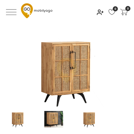
0
0
mobilyago