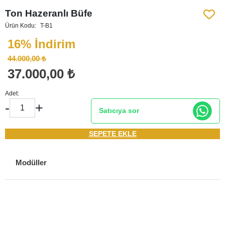
Ton Hazeranlı Büfe
Ürün Kodu:
T-B1
16% İndirim
44.000,00 ₺
37.000,00 ₺
Adet:
-
+
Satıcıya sor
SEPETE EKLE
Modüller