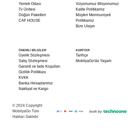
Yemek Odası
Vizyonumuz Misyonumuz
Tv Ünitesi
Kalite Politikamız
Düğün Paketleri
Müşteri Memnuniyeti
CAF HOUSE
Politikamız
Bize Ulaşın
ÖNEMLİ BİLGİLER
KARİYER
Üyelik Sözleşmesi
Tarihçe
Satış Sözleşmesi
MobilyaGo'da Yaşam
Garanti ve İade Koşulları
Gizlilik Politikası
KVKK
Banka Hesaplarımız
Nakliyat ve Kargo
© 2024 Copyright
MobilyaGo Tüm
built by
Hakları Saklıdır.