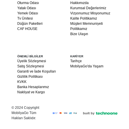
Oturma Odası
Hakkımızda
Yatak Odası
Kurumsal Değerlerimiz
Yemek Odası
Vizyonumuz Misyonumuz
Tv Ünitesi
Kalite Politikamız
Düğün Paketleri
Müşteri Memnuniyeti
CAF HOUSE
Politikamız
Bize Ulaşın
ÖNEMLİ BİLGİLER
KARİYER
Üyelik Sözleşmesi
Tarihçe
Satış Sözleşmesi
MobilyaGo'da Yaşam
Garanti ve İade Koşulları
Gizlilik Politikası
KVKK
Banka Hesaplarımız
Nakliyat ve Kargo
© 2024 Copyright
MobilyaGo Tüm
built by
Hakları Saklıdır.